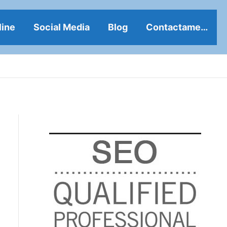
line
Social Media
Blog
Contactame…