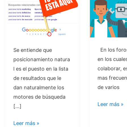
En los foro
Se entiende que
en los cuale
posicionamiento natura
colaborar, e
l es el puesto en la lista
mas frecuen
de resultados que le
de varios
dan naturalmente los
motores de búsqueda
Google
Leer más »
[…]
penaliza
sitios
Posicionamiento
Leer más »