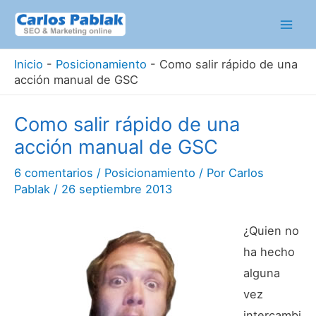
Ir
al
Mai
contenido
Inicio
-
Posicionamiento
-
Como salir rápido de una
Men
acción manual de GSC
Como salir rápido de una
acción manual de GSC
6 comentarios
/
Posicionamiento
/ Por
Carlos
Pablak
/
26 septiembre 2013
¿Quien no
ha hecho
alguna
vez
intercambi