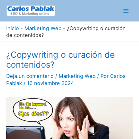
Ir
al
Mai
contenido
Inicio
-
Marketing Web
-
¿Copywriting o curación
Men
de contenidos?
¿Copywriting o curación de
contenidos?
Deja un comentario
/
Marketing Web
/ Por
Carlos
Pablak
/
16 noviembre 2024